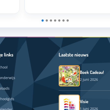
e links
Laatste nieuws
chool
Boek Cadeau!
onderwijs
2 juni 2026
loads
choolgids
Visie
1 juni 2026
alender