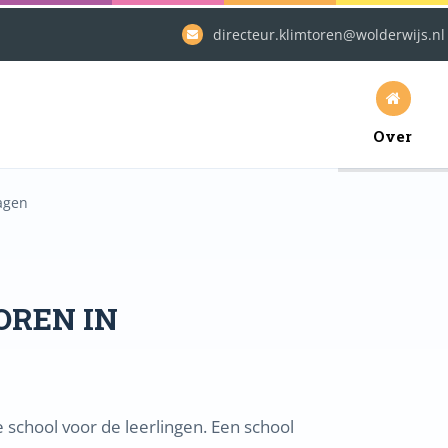
directeur.klimtoren@wolderwijs.nl
Over
agen
OREN IN
school voor de leerlingen. Een school