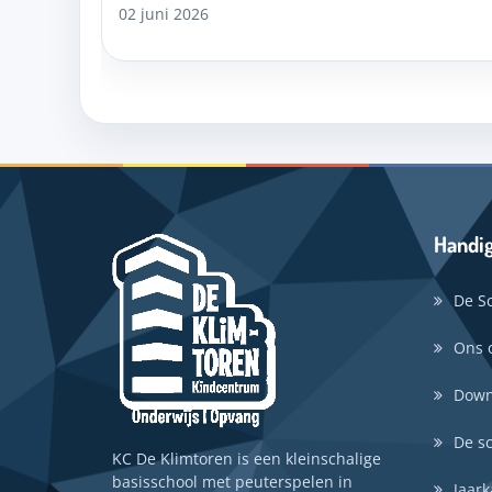
02 juni 2026
Handig
De S
Ons 
Down
De s
KC De Klimtoren is een kleinschalige
basisschool met peuterspelen in
Jaark