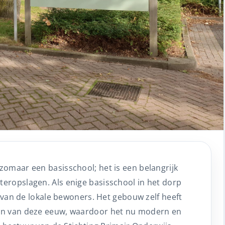
omaar een basisschool; het is een belangrijk
ropslagen. Als enige basisschool in het dorp
n van de lokale bewoners. Het gebouw zelf heeft
in van deze eeuw, waardoor het nu modern en