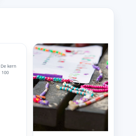
 De kern
m 100