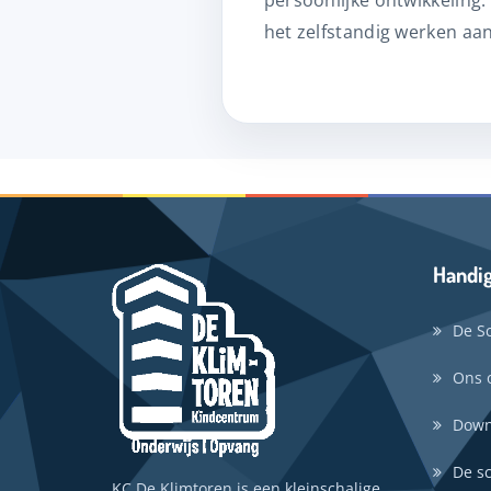
persoonlijke ontwikkeling.
het zelfstandig werken aa
Handig
De S
Ons 
Down
De s
KC De Klimtoren is een kleinschalige