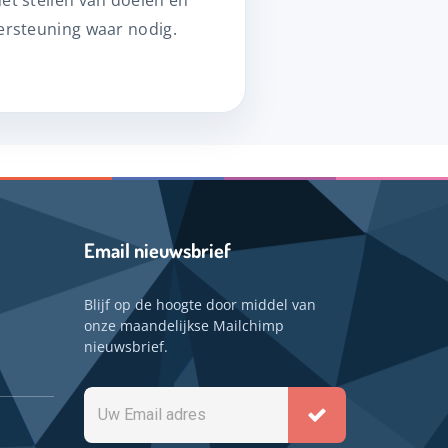
et stellen van doelen en
dersteuning waar nodig.
Email nieuwsbrief
Blijf op de hoogte door middel van
onze maandelijkse Mailchimp
nieuwsbrief.
Uw
Email
adres