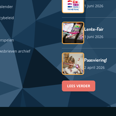
1 juni 2026
alender
cybeleid
Lente-Fair
1 juni 2026
erspelen
wsbrieven archief
Paasviering!
2 april 2026
LEES VERDER