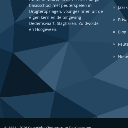
basisschool met peuterspelen in
Jaark
Drogteropslagen, voor gezinnen uit de
eigen kern en de omgeving
Priva
Dedemsvaart, Slagharen, Zuidwolde
en Hoogeveen.
Blog
Peut
Nieu
© 1881 -
2026 Copyright
Kindcentrum De Klimtoren
.