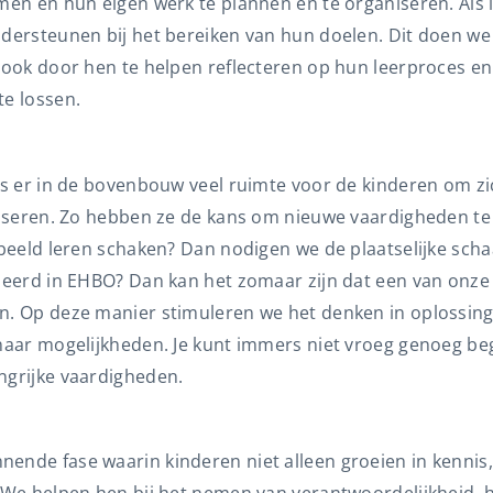
men en hun eigen werk te plannen en te organiseren. Als 
dersteunen bij het bereiken van hun doelen. Dit doen we 
r ook door hen te helpen reflecteren op hun leerproces e
te lossen.
is er in de bovenbouw veel ruimte voor de kinderen om zi
resseren. Zo hebben ze de kans om nieuwe vaardigheden te 
rbeeld leren schaken? Dan nodigen we de plaatselijke sch
seerd in EHBO? Dan kan het zomaar zijn dat een van onze o
n. Op deze manier stimuleren we het denken in oplossin
 naar mogelijkheden. Je kunt immers niet vroeg genoeg b
ngrijke vaardigheden.
ende fase waarin kinderen niet alleen groeien in kennis