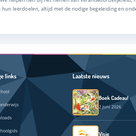
 We helpen hen bij het nemen van verantwoordelijkheid, h
n hun leerdoelen, altijd met de nodige begeleiding en on
e links
Laatste nieuws
chool
Boek Cadeau!
onderwijs
2 juni 2026
loads
choolgids
Visie